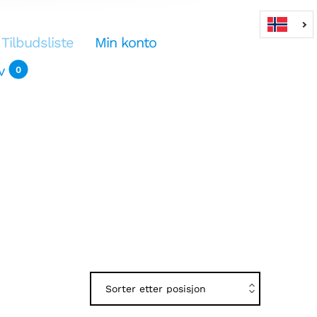
Tilbudsliste
Min konto
v
0
dlekurv
0