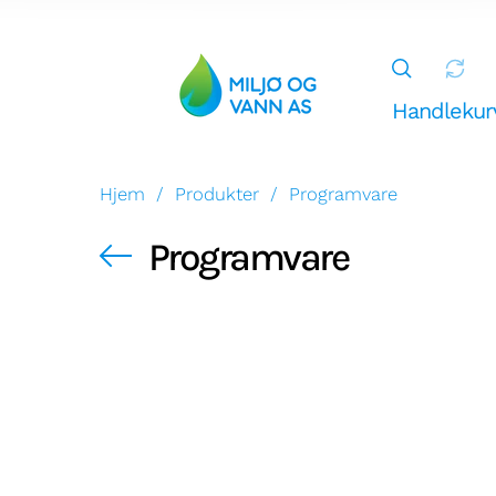
Handlekur
Hjem
/
Produkter
/
Programvare
Miljø og Vann AS
Programvare
g
Han