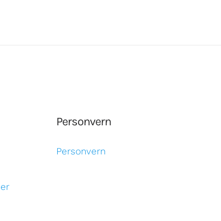
Han
Personvern
Personvern
ser