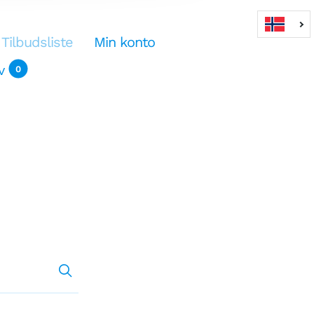
Tilbudsliste
Min konto
v
0