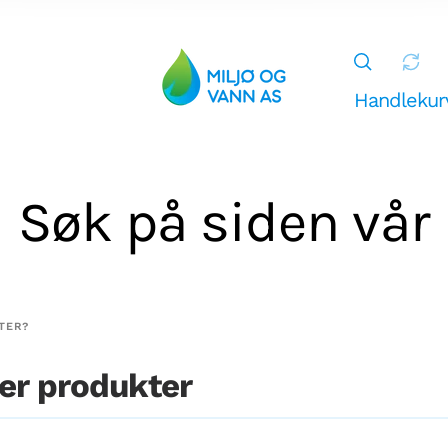
Handlekur
Søk på siden vår
g
TER?
Miljø og Vann AS