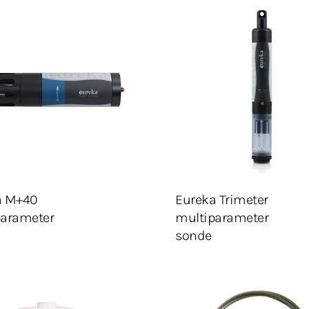
onfigurasjon
Velg konfigurasjon
 I HANDLEKURV
LEGG I HANDLEKURV
Legg Til Tilbudsliste
Legg Til Tilbudsliste
a M+40
Eureka Trimeter
parameter
multiparameter
sonde