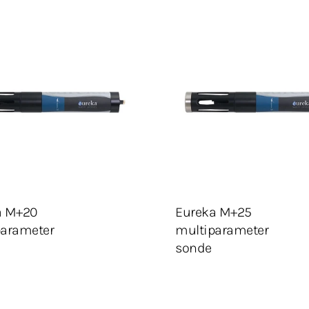
onfigurasjon
Velg konfigurasjon
 I HANDLEKURV
LEGG I HANDLEKURV
Legg Til Tilbudsliste
Legg Til Tilbudsliste
a M+20
Eureka M+25
parameter
multiparameter
sonde