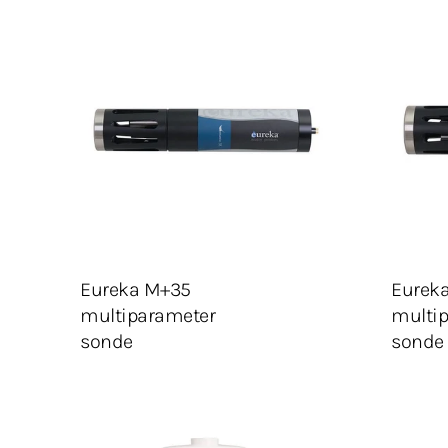
Velg konfigurasjon
Velg k
LEGG I HANDLEKURV
LEGG
Legg Til Tilbudsliste
Eureka M+35
Eurek
multiparameter
multi
sonde
sonde