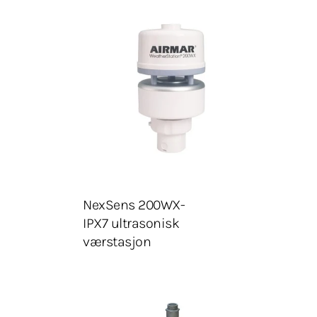
Velg kabelkontakt
LEGG I HANDLEKURV
Legg Til Tilbudsliste
NexSens 200WX-
IPX7 ultrasonisk
værstasjon