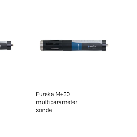
Velg konfigurasjon
LEGG I HANDLEKURV
Legg Til Tilbudsliste
Eureka M+30
multiparameter
sonde