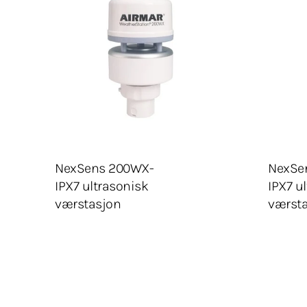
Legg Til Tilbudsliste
NexSens 200WX-
NexSe
IPX7 ultrasonisk
IPX7 u
værstasjon
værst