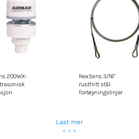
Velg lengde
LEGG I HANDLEKURV
Legg Til Tilbudsliste
Legg Til Tilbudsliste
ns 200WX-
NexSens 3/16"
ltrasonisk
rustfritt stål
asjon
fortøyningslinjer
Last mer