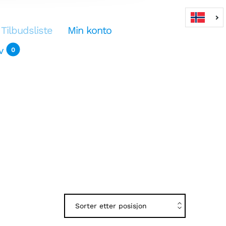
Tilbudsliste
Min konto
v
0
dlekurv
0