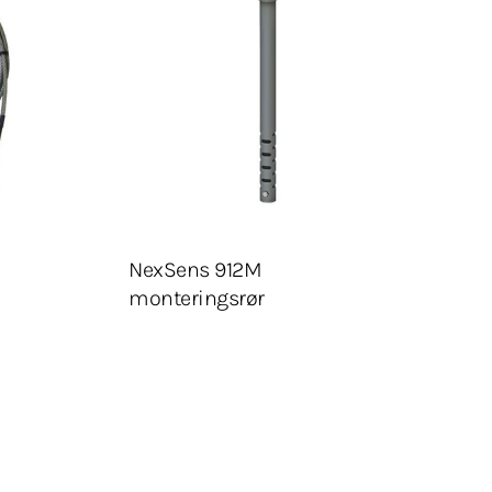
Legg Til Tilbudsliste
NexSens 912M
monteringsrør